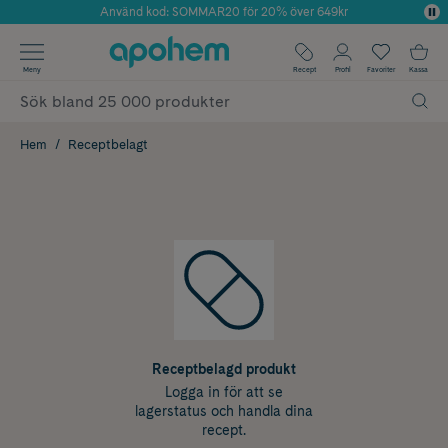
Använd kod: SOMMAR20 för 20% över 649kr
Årets Butik 2025 inom Skönhet
✓ Fri frakt
Meny
Recept
Profil
Favoriter
Kassa
✓ Rådgivning från farmaceuter & hudterapeuter
✓ Poäng på alla köp*
Hem
Receptbelagt
Receptbelagd produkt
Logga in för att se
lagerstatus och handla dina
recept.