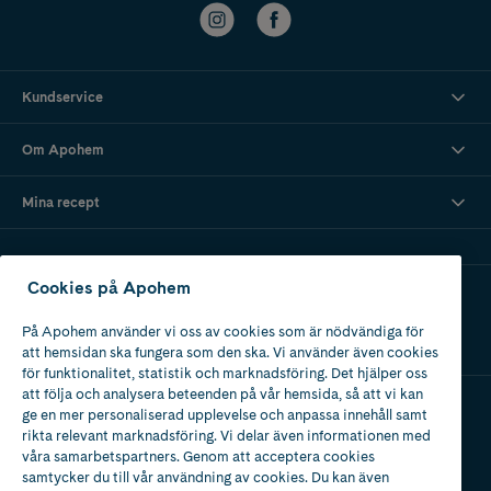
Kundservice
Om Apohem
Mina recept
Cookies på Apohem
Ladda ner vår app
På Apohem använder vi oss av cookies som är nödvändiga för
att hemsidan ska fungera som den ska. Vi använder även cookies
för funktionalitet, statistik och marknadsföring. Det hjälper oss
att följa och analysera beteenden på vår hemsida, så att vi kan
ge en mer personaliserad upplevelse och anpassa innehåll samt
Apotek med tillstånd
rikta relevant marknadsföring. Vi delar även informationen med
av Läkemedelsverket
våra samarbetspartners. Genom att acceptera cookies
samtycker du till vår användning av cookies. Du kan även