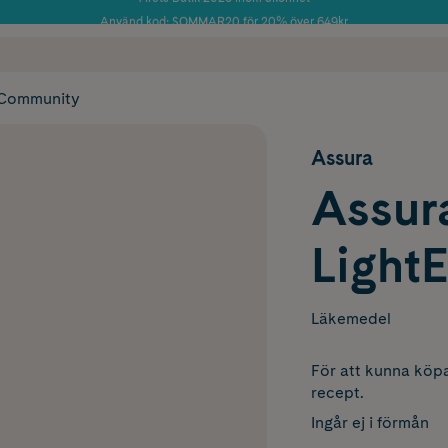
Använd kod: SOMMAR20 för 20% över 649kr
Årets Butik 2025 inom Skönhet
 frakt
✓ Rådgivning från farmaceuter & hudterapeuter
✓ Poäng på alla
Community
Assura
Assur
LightE
Läkemedel
För att kunna köpa
recept.
Ingår ej i förmån