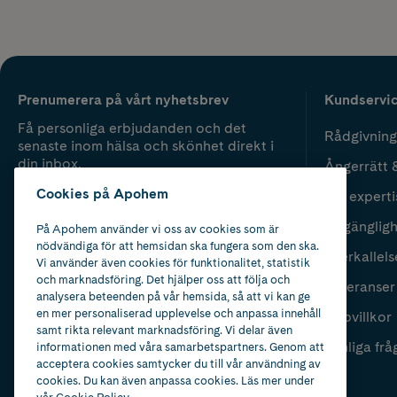
Prenumerera på vårt nyhetsbrev
Kundservi
Få personliga erbjudanden och det
Rådgivning
senaste inom hälsa och skönhet direkt i
din inbox.
Ångerrätt 
Cookies på Apohem
Vår experti
Fyll i mailadress
Skicka
Tillgänglig
På Apohem använder vi oss av cookies som är
nödvändiga för att hemsidan ska fungera som den ska.
Återkallels
Vi använder även cookies för funktionalitet, statistik
och marknadsföring. Det hjälper oss att följa och
Leveranser
analysera beteenden på vår hemsida, så att vi kan ge
en mer personaliserad upplevelse och anpassa innehåll
Köpvillkor
samt rikta relevant marknadsföring. Vi delar även
Vanliga frå
informationen med våra samarbetspartners. Genom att
acceptera cookies samtycker du till vår användning av
cookies. Du kan även anpassa cookies. Läs mer under