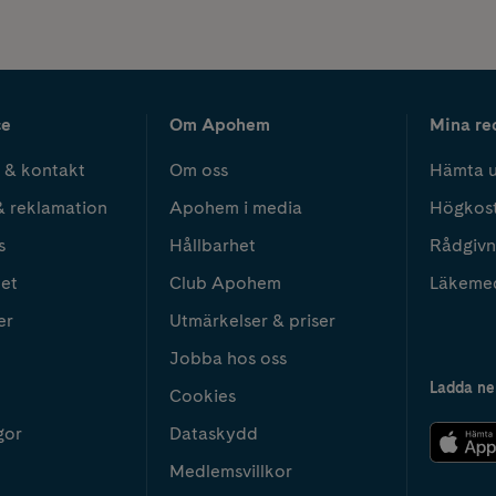
ce
Om Apohem
Mina re
 & kontakt
Om oss
Hämta u
& reklamation
Apohem i media
Högkos
s
Hållbarhet
Rådgivn
het
Club Apohem
Läkeme
er
Utmärkelser & priser
Jobba hos oss
Ladda ne
Cookies
gor
Dataskydd
Medlemsvillkor