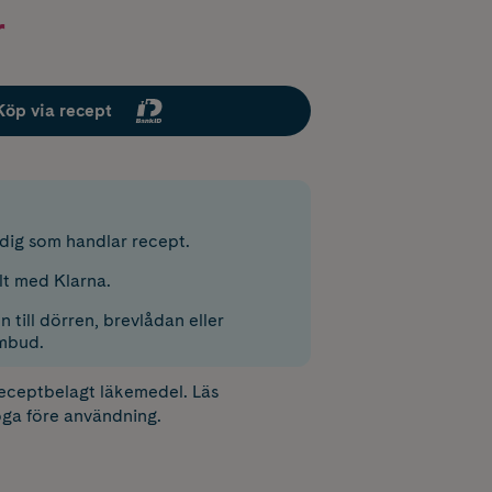
r
Köp via recept
r dig som handlar recept.
lt med Klarna.
 till dörren, brevlådan eller
mbud.
receptbelagt läkemedel. Läs
ga före användning.