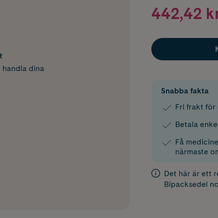
442,42 k
t
h handla dina
Snabba fakta
Fri frakt fö
Betala enke
Få medicinen
närmaste o
Det här är ett 
Bipacksedel
no