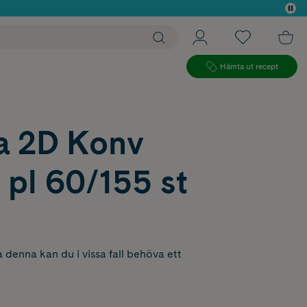
 köp*
Hämta ut recept
a 2D Konv
 pl 60/155 st
 denna kan du i vissa fall behöva ett