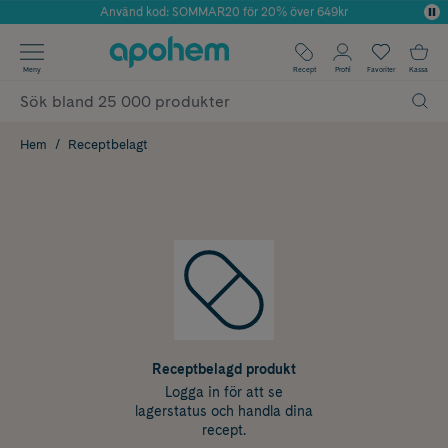
Använd kod: SOMMAR20 för 20% över 649kr
Årets Butik 2025 inom Skönhet
✓ Fri frakt
Meny
Recept
Profil
Favoriter
Kassa
✓ Rådgivning från farmaceuter & hudterapeuter
✓ Poäng på alla köp*
Hem
Receptbelagt
Receptbelagd produkt
Logga in för att se
lagerstatus och handla dina
recept.