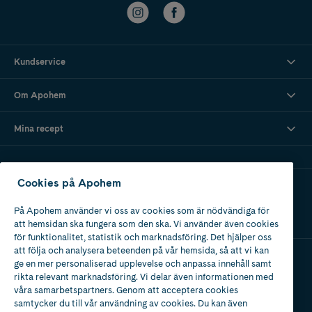
Kundservice
Om Apohem
Mina recept
Cookies på Apohem
Ladda ner vår app
På Apohem använder vi oss av cookies som är nödvändiga för
att hemsidan ska fungera som den ska. Vi använder även cookies
för funktionalitet, statistik och marknadsföring. Det hjälper oss
att följa och analysera beteenden på vår hemsida, så att vi kan
ge en mer personaliserad upplevelse och anpassa innehåll samt
Apotek med tillstånd
rikta relevant marknadsföring. Vi delar även informationen med
av Läkemedelsverket
våra samarbetspartners. Genom att acceptera cookies
samtycker du till vår användning av cookies. Du kan även