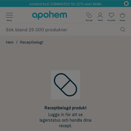
Använd kod: SOMMAR20 för 20% över 649kr
Årets Butik 2025 inom Skönhet
✓ Fri frakt
Meny
Recept
Profil
Favoriter
Kassa
✓ Rådgivning från farmaceuter & hudterapeuter
✓ Poäng på alla köp*
Hem
Receptbelagt
Receptbelagd produkt
Logga in för att se
lagerstatus och handla dina
recept.