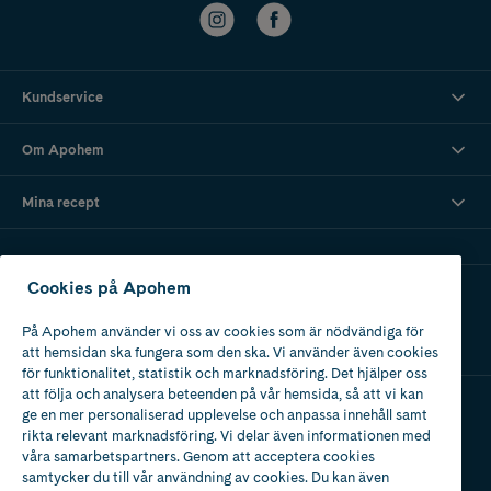
Kundservice
Om Apohem
Mina recept
Cookies på Apohem
Ladda ner vår app
På Apohem använder vi oss av cookies som är nödvändiga för
att hemsidan ska fungera som den ska. Vi använder även cookies
för funktionalitet, statistik och marknadsföring. Det hjälper oss
att följa och analysera beteenden på vår hemsida, så att vi kan
ge en mer personaliserad upplevelse och anpassa innehåll samt
Apotek med tillstånd
rikta relevant marknadsföring. Vi delar även informationen med
av Läkemedelsverket
våra samarbetspartners. Genom att acceptera cookies
samtycker du till vår användning av cookies. Du kan även