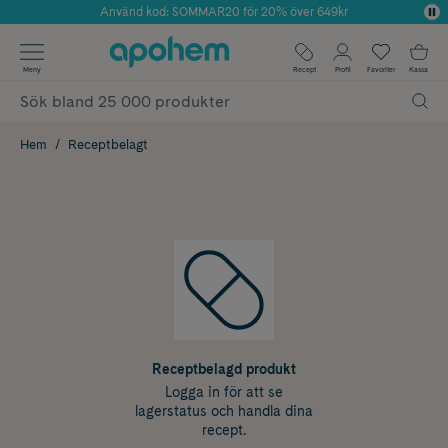
Använd kod: SOMMAR20 för 20% över 649kr
Årets Butik 2025 inom Skönhet
✓ Fri frakt
Meny
Recept
Profil
Favoriter
Kassa
✓ Rådgivning från farmaceuter & hudterapeuter
✓ Poäng på alla köp*
Hem
Receptbelagt
Receptbelagd produkt
Logga in för att se
lagerstatus och handla dina
recept.