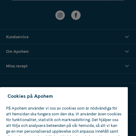
Kundservice
Om Apohem
Mina recept
Ladda ner vår app
Cookies på Apohem
På Apohem använder vi oss av cookies som är nödvändiga för
att hemsidan ska fungera som den ska. Vi använder även cookies
för funktionalitet, statistik och marknadsföring. Det hjälper oss
att följa och analysera beteenden på vår hemsida, så att vi kan
Apotek med tillstånd
ge en mer personaliserad upplevelse och anpassa innehåll samt
av Läkemedelsverket