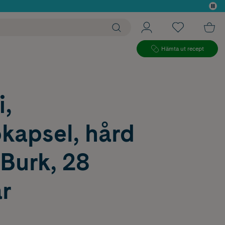
 köp*
Hämta ut recept
i,
kapsel, hård
Burk, 28
r