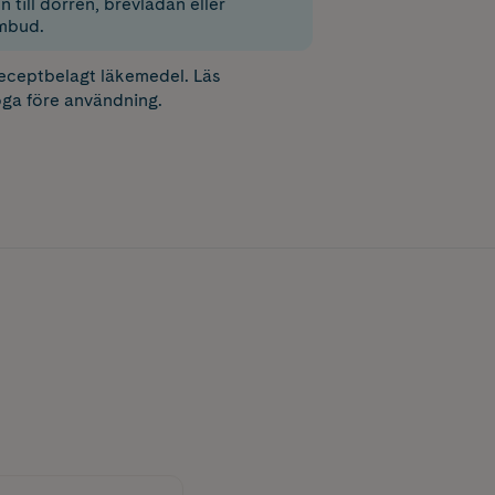
 till dörren, brevlådan eller
mbud.
receptbelagt läkemedel. Läs
ga före användning.