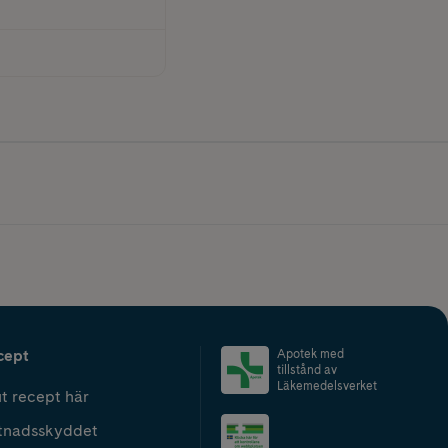
cept
Apotek med
tillstånd av
Läkemedelsverket
t recept här
tnadsskyddet