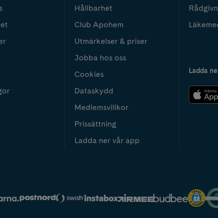
s
Hållbarhet
Rådgivn
het
Club Apohem
Läkeme
er
Utmärkelser & priser
Jobba hos oss
Ladda ne
Cookies
gor
Dataskydd
Medlemsvillkor
Prissättning
Ladda ner vår app