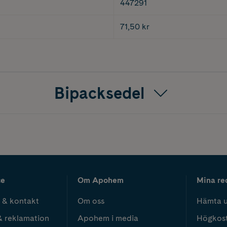
447291
71,50 kr
Bipacksedel
ce
Om Apohem
Mina re
 & kontakt
Om oss
Hämta u
& reklamation
Apohem i media
Högkos