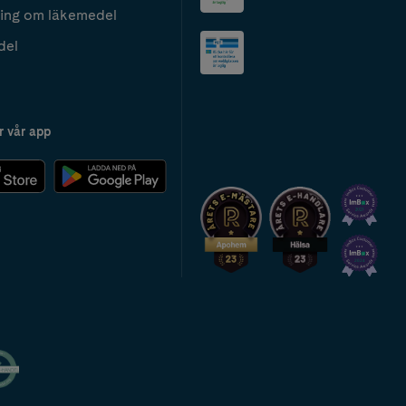
ing om läkemedel
del
r vår app
2024