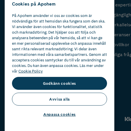
Cookies på Apohem
Vår experti
Fyll i mailadress
Skicka
Tillgänglig
På Apohem använder vi oss av cookies som är
nödvändiga för att hemsidan ska fungera som den ska.
Återkallels
Vi använder även cookies för funktionalitet, statistik
och marknadsföring. Det hjälper oss att följa och
Leveranser
analysera beteenden på vår hemsida, så att vi kan ge
en mer personaliserad upplevelse och anpassa innehåll
Köpvillkor
samt rikta relevant marknadsföring. Vi delar även
Vanliga frå
informationen med våra samarbetspartners. Genom att
acceptera cookies samtycker du till vår användning av
cookies. Du kan även anpassa cookies. Läs mer under
vår
Cookie Policy
Godkänn cookies
Avvisa alla
Anpassa cookies