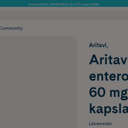
Använd kod: SOMMAR20 för 20% över 649kr
Årets Butik 2025 inom Skönhet
 frakt
✓ Rådgivning från farmaceuter & hudterapeuter
✓ Poäng på alla
Community
Aritavi,
Aritav
entero
60 mg
kapsla
Läkemedel