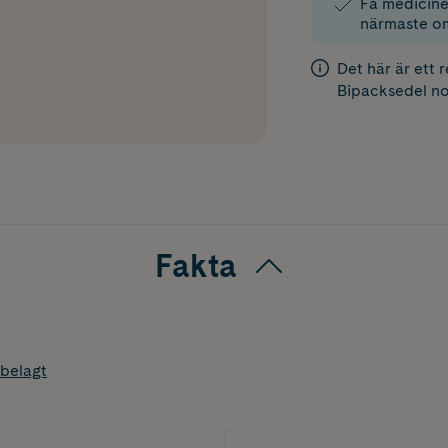
Få medicinen
närmaste o
Det här är ett 
Bipacksedel
no
Fakta
belagt