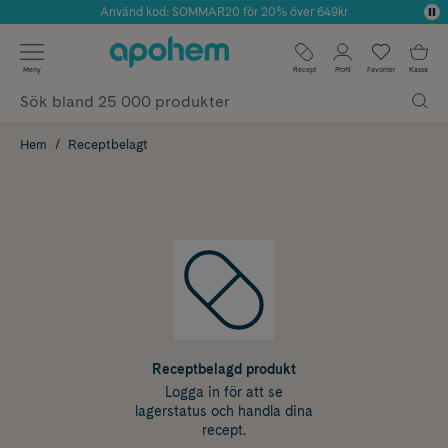
Använd kod: SOMMAR20 för 20% över 649kr
Årets Butik 2025 inom Skönhet
✓ Fri frakt
Meny
Recept
Profil
Favoriter
Kassa
✓ Rådgivning från farmaceuter & hudterapeuter
✓ Poäng på alla köp*
Hem
Receptbelagt
Receptbelagd produkt
Logga in för att se
lagerstatus och handla dina
recept.