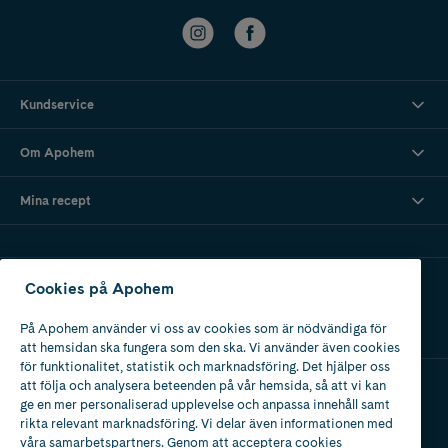
Kundservice
Om Apohem
Mina recept
Ladda ner vår app
Cookies på Apohem
På Apohem använder vi oss av cookies som är nödvändiga för
att hemsidan ska fungera som den ska. Vi använder även cookies
för funktionalitet, statistik och marknadsföring. Det hjälper oss
att följa och analysera beteenden på vår hemsida, så att vi kan
ge en mer personaliserad upplevelse och anpassa innehåll samt
Apotek med tillstånd
rikta relevant marknadsföring. Vi delar även informationen med
av Läkemedelsverket
våra samarbetspartners. Genom att acceptera cookies