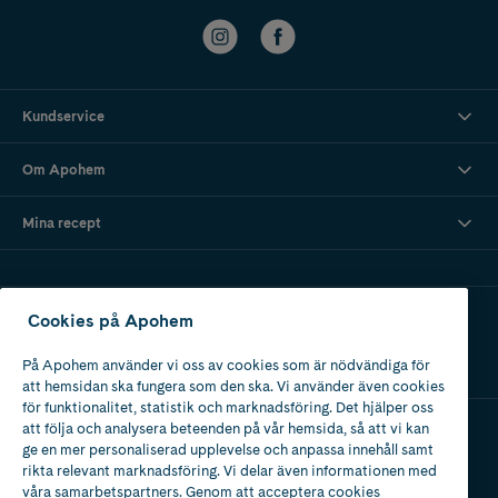
Kundservice
Om Apohem
Mina recept
Ladda ner vår app
Cookies på Apohem
På Apohem använder vi oss av cookies som är nödvändiga för
att hemsidan ska fungera som den ska. Vi använder även cookies
för funktionalitet, statistik och marknadsföring. Det hjälper oss
att följa och analysera beteenden på vår hemsida, så att vi kan
ge en mer personaliserad upplevelse och anpassa innehåll samt
Apotek med tillstånd
rikta relevant marknadsföring. Vi delar även informationen med
av Läkemedelsverket
våra samarbetspartners. Genom att acceptera cookies