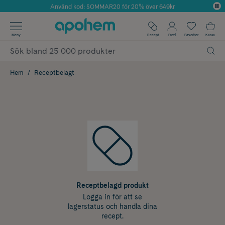
Använd kod: SOMMAR20 för 20% över 649kr
Årets Butik 2025 inom Skönhet
✓ Fri frakt
Meny
Recept
Profil
Favoriter
Kassa
✓ Rådgivning från farmaceuter & hudterapeuter
✓ Poäng på alla köp*
Hem
Receptbelagt
Receptbelagd produkt
Logga in för att se
lagerstatus och handla dina
recept.