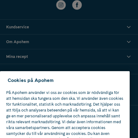
Kundservice
Om Apohem
Mina recept
Cookies på Apohem
Ladda ner vår app
På Apohem använder vi oss av cookies som är nödvändiga för
att hemsidan ska fungera som den ska. Vi använder även cookies
för funktionalitet, statistik och marknadsföring. Det hjälper oss
att följa och analysera beteenden på vår hemsida, så att vi kan
ge en mer personaliserad upplevelse och anpassa innehåll samt
Apotek med tillstånd
rikta relevant marknadsföring. Vi delar även informationen med
av Läkemedelsverket
våra samarbetspartners. Genom att acceptera cookies
samtycker du till vår användning av cookies. Du kan även