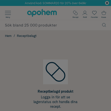
Använd kod: SOMMAR20 för 20% över 649kr
Årets Butik 2025 inom Skönhet
✓ Fri frakt
Meny
Recept
Profil
Favoriter
Kassa
✓ Rådgivning från farmaceuter & hudterapeuter
✓ Poäng på alla köp*
Hem
Receptbelagt
Receptbelagd produkt
Logga in för att se
lagerstatus och handla dina
recept.