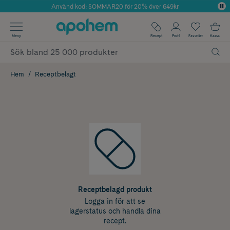
Använd kod: SOMMAR20 för 20% över 649kr
Årets Butik 2025 inom Skönhet
✓ Fri frakt
Meny
Recept
Profil
Favoriter
Kassa
✓ Rådgivning från farmaceuter & hudterapeuter
✓ Poäng på alla köp*
Hem
Receptbelagt
Receptbelagd produkt
Logga in för att se
lagerstatus och handla dina
recept.