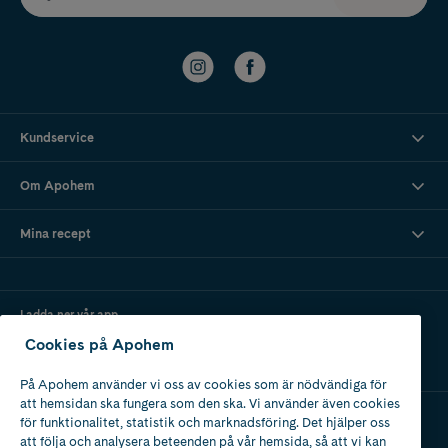
Kundservice
Om Apohem
Mina recept
Ladda ner vår app
Cookies på Apohem
På Apohem använder vi oss av cookies som är nödvändiga för
att hemsidan ska fungera som den ska. Vi använder även cookies
för funktionalitet, statistik och marknadsföring. Det hjälper oss
att följa och analysera beteenden på vår hemsida, så att vi kan
Apotek med tillstånd