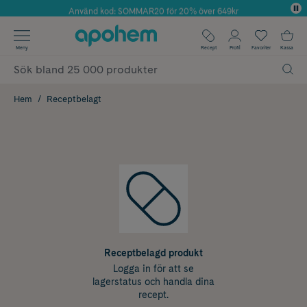
Använd kod: SOMMAR20 för 20% över 649kr
Årets Butik 2025 inom Skönhet
✓ Fri frakt
Meny
Recept
Profil
Favoriter
Kassa
✓ Rådgivning från farmaceuter & hudterapeuter
✓ Poäng på alla köp*
Hem
Receptbelagt
Receptbelagd produkt
Logga in för att se
lagerstatus och handla dina
recept.