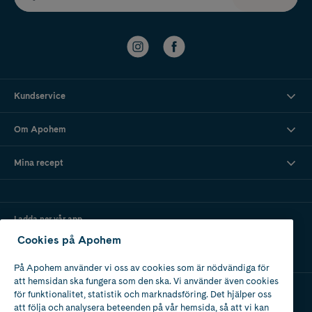
Kundservice
Om Apohem
Mina recept
Ladda ner vår app
Cookies på Apohem
På Apohem använder vi oss av cookies som är nödvändiga för
att hemsidan ska fungera som den ska. Vi använder även cookies
för funktionalitet, statistik och marknadsföring. Det hjälper oss
att följa och analysera beteenden på vår hemsida, så att vi kan
Apotek med tillstånd