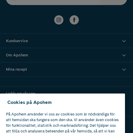
Kundservice
Om Apohem
Mina recept
Ladda ner vår app
Cookies på Apohem
På Apohem använder vi oss av cookies som är nödvändiga för
att hemsidan ska fungera som den ska. Vi använder även cookies
för funktionalitet, statistik och marknadsföring. Det hjälper oss
att följa och analysera beteenden på vår hemsida, så att vi kan
Apotek med tillstånd