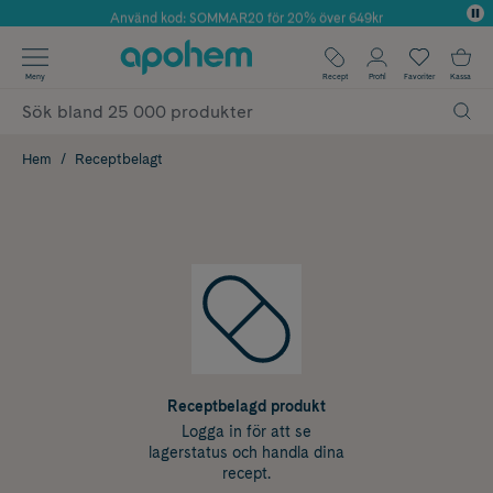
Använd kod: SOMMAR20 för 20% över 649kr
Årets Butik 2025 inom Skönhet
✓ Fri frakt
Meny
Recept
Profil
Favoriter
Kassa
✓ Rådgivning från farmaceuter & hudterapeuter
✓ Poäng på alla köp*
Hem
Receptbelagt
Receptbelagd produkt
Logga in för att se
lagerstatus och handla dina
recept.