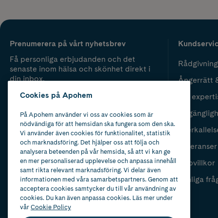
Prenumerera på vårt nyhetsbrev
Kundservi
Få personliga erbjudanden och det
Rådgivning
senaste inom hälsa och skönhet direkt i
din inbox.
Ångerrätt 
Cookies på Apohem
Vår experti
Fyll i mailadress
Skicka
Tillgänglig
På Apohem använder vi oss av cookies som är
nödvändiga för att hemsidan ska fungera som den ska.
Återkallels
Vi använder även cookies för funktionalitet, statistik
och marknadsföring. Det hjälper oss att följa och
Leveranser
analysera beteenden på vår hemsida, så att vi kan ge
en mer personaliserad upplevelse och anpassa innehåll
Köpvillkor
samt rikta relevant marknadsföring. Vi delar även
Vanliga frå
informationen med våra samarbetspartners. Genom att
acceptera cookies samtycker du till vår användning av
cookies. Du kan även anpassa cookies. Läs mer under
vår
Cookie Policy