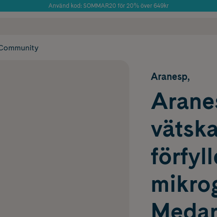
Använd kod: SOMMAR20 för 20% över 649kr
Årets Butik 2025 inom Skönhet
 frakt
✓ Rådgivning från farmaceuter & hudterapeuter
✓ Poäng på alla
Community
Aranesp,
Aranes
vätska
förfyl
mikro
Meda