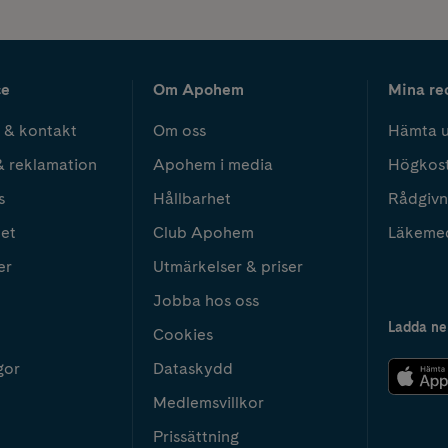
ce
Om Apohem
Mina re
 & kontakt
Om oss
Hämta u
& reklamation
Apohem i media
Högkos
s
Hållbarhet
Rådgivn
het
Club Apohem
Läkeme
er
Utmärkelser & priser
Jobba hos oss
Ladda ne
Cookies
gor
Dataskydd
Medlemsvillkor
Prissättning