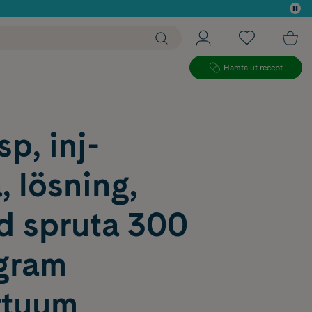
 köp*
Hämta ut recept
p, inj-
, lösning,
ld spruta 300
gram
rtuum