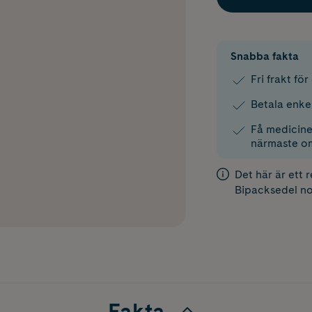
Snabba fakta
Fri frakt fö
Betala enke
Få medicinen
närmaste o
Det här är ett 
Bipacksedel
no
Fakta