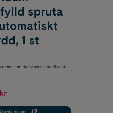
ylld spruta
utomatiskt
dd, 1 st
 denna kan du i vissa fall behöva ett
kr
Köp via recept