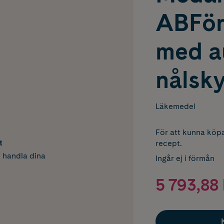
ABFörf
med a
nålsky
Läkemedel
För att kunna köpa
t
recept.
h handla dina
Ingår ej i förmån
5 793,88 