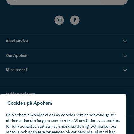
Kundservice
Om Apohem
Mina recept
Ladda ner vår app
Cookies på Apohem
På Apohem använder vi oss av cookies som är nödvändiga för
att hemsidan ska fungera som den ska. Vi använder även cookies
för funktionalitet, statistik och marknadsföring. Det hjälper oss
att följa och analysera beteenden på vår hemsida, så att vi kan
Apotek med tillstånd