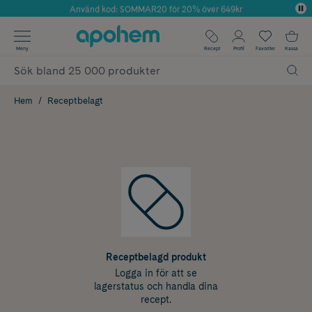
Använd kod: SOMMAR20 för 20% över 649kr
Årets Butik 2025 inom Skönhet
✓ Fri frakt
Meny
Recept
Profil
Favoriter
Kassa
✓ Rådgivning från farmaceuter & hudterapeuter
✓ Poäng på alla köp*
Hem
Receptbelagt
Receptbelagd produkt
Logga in för att se
lagerstatus och handla dina
recept.