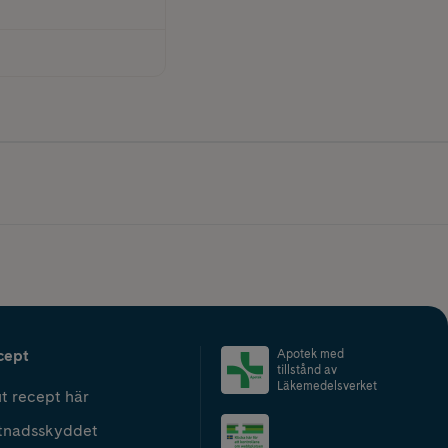
cept
Apotek med
tillstånd av
Läkemedelsverket
t recept här
tnadsskyddet