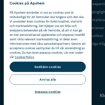
Cookies på Apohem
Vår experti
Fyll i mailadress
Skicka
Tillgänglig
På Apohem använder vi oss av cookies som är
nödvändiga för att hemsidan ska fungera som den ska.
Återkallels
Vi använder även cookies för funktionalitet, statistik
och marknadsföring. Det hjälper oss att följa och
Leveranser
analysera beteenden på vår hemsida, så att vi kan ge
en mer personaliserad upplevelse och anpassa innehåll
Köpvillkor
samt rikta relevant marknadsföring. Vi delar även
Vanliga frå
informationen med våra samarbetspartners. Genom att
acceptera cookies samtycker du till vår användning av
cookies. Du kan även anpassa cookies. Läs mer under
vår
Cookie Policy
Godkänn cookies
Avvisa alla
Anpassa cookies