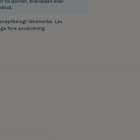
 till dörren, brevlådan eller
mbud.
receptbelagt läkemedel. Läs
ga före användning.