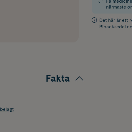
Få medicinen
närmaste o
Det här är ett 
Bipacksedel
no
Fakta
belagt