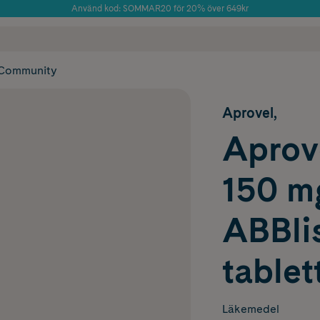
Använd kod: SOMMAR20 för 20% över 649kr
Årets Butik 2025 inom Skönhet
 frakt
✓ Rådgivning från farmaceuter & hudterapeuter
✓ Poäng på alla
Community
Aprovel,
Aprove
150 m
ABBlis
tablet
Läkemedel