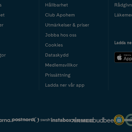
s
Hållbarhet
Rådgivn
het
Club Apohem
Läkeme
er
Utmärkelser & priser
Jobba hos oss
Ladda ne
Cookies
gor
Dataskydd
Medlemsvillkor
Prissättning
Ladda ner vår app