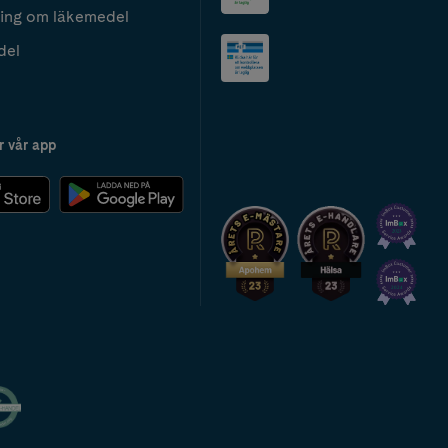
ing om läkemedel
del
r vår app
2024