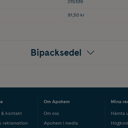
015339
91,50 kr
Bipacksedel
ce
Om Apohem
Mina re
 & kontakt
Om oss
Hämta u
& reklamation
Apohem i media
Högkos