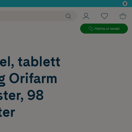
 köp*
Hämta ut recept
l, tablett
g Orifarm
ter, 98
ter