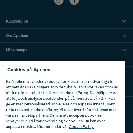
Kundservice
Om Apohem
Mina recept
Cookies på Apohem
Ladda ner vår app
På Apohem använder vi oss av cookies som är nödvändiga för
att hemsidan ska fungera som den ska. Vi använder även cookies
för funktionalitet, statistik och marknadsföring. Det hjälper oss
att följa och analysera beteenden på vår hemsida, så att vi kan
ge en mer personaliserad upplevelse och anpassa innehåll samt
rikta relevant marknadsföring. Vi delar även informationen med
Apotek med tillstånd
våra samarbetspartners. Genom att acceptera cookies
av Läkemedelsverket
samtycker du till vår användning av cookies. Du kan även
anpassa cookies. Läs mer under vår
Cookie Policy