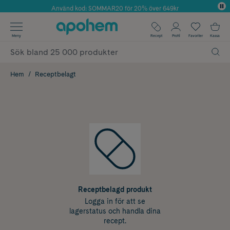
Använd kod: SOMMAR20 för 20% över 649kr
Årets Butik 2025 inom Skönhet
✓ Fri frakt
Meny
Recept
Profil
Favoriter
Kassa
✓ Rådgivning från farmaceuter & hudterapeuter
✓ Poäng på alla köp*
Hem
Receptbelagt
Receptbelagd produkt
Logga in för att se
lagerstatus och handla dina
recept.