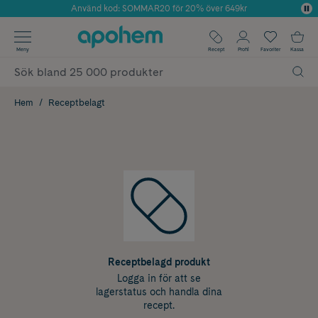
Använd kod: SOMMAR20 för 20% över 649kr
Årets Butik 2025 inom Skönhet
✓ Fri frakt
Meny
Recept
Profil
Favoriter
Kassa
✓ Rådgivning från farmaceuter & hudterapeuter
✓ Poäng på alla köp*
Hem
Receptbelagt
Receptbelagd produkt
Logga in för att se
lagerstatus och handla dina
recept.