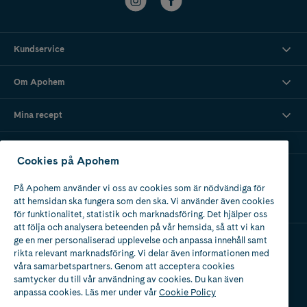
Kundservice
Om Apohem
Mina recept
Cookies på Apohem
Ladda ner vår app
På Apohem använder vi oss av cookies som är nödvändiga för
att hemsidan ska fungera som den ska. Vi använder även cookies
för funktionalitet, statistik och marknadsföring. Det hjälper oss
att följa och analysera beteenden på vår hemsida, så att vi kan
ge en mer personaliserad upplevelse och anpassa innehåll samt
rikta relevant marknadsföring. Vi delar även informationen med
Apotek med tillstånd
våra samarbetspartners. Genom att acceptera cookies
av Läkemedelsverket
samtycker du till vår användning av cookies. Du kan även
anpassa cookies. Läs mer under vår
Cookie Policy