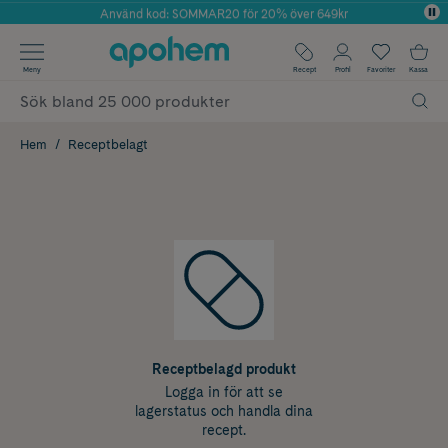
Använd kod: SOMMAR20 för 20% över 649kr
Årets Butik 2025 inom Skönhet
✓ Fri frakt
Meny
Recept
Profil
Favoriter
Kassa
✓ Rådgivning från farmaceuter & hudterapeuter
✓ Poäng på alla köp*
Hem
Receptbelagt
Receptbelagd produkt
Logga in för att se
lagerstatus och handla dina
recept.