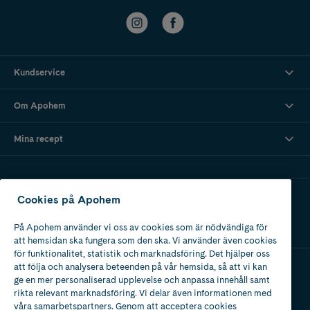
Kundservice
Om Apohem
Mina recept
Ladda ner vår app
Cookies på Apohem
På Apohem använder vi oss av cookies som är nödvändiga för
att hemsidan ska fungera som den ska. Vi använder även cookies
för funktionalitet, statistik och marknadsföring. Det hjälper oss
att följa och analysera beteenden på vår hemsida, så att vi kan
ge en mer personaliserad upplevelse och anpassa innehåll samt
Apotek med tillstånd
rikta relevant marknadsföring. Vi delar även informationen med
av Läkemedelsverket
våra samarbetspartners. Genom att acceptera cookies