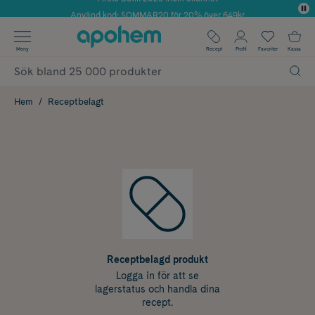
Använd kod: SOMMAR20 för 20% över 649kr
✓ Fri frakt
Meny
Recept
Profil
Favoriter
Kassa
✓ Rådgivning från farmaceuter & hudterapeuter
✓ Poäng på alla köp*
Hem
Receptbelagt
Receptbelagd produkt
Logga in för att se
lagerstatus och handla dina
recept.