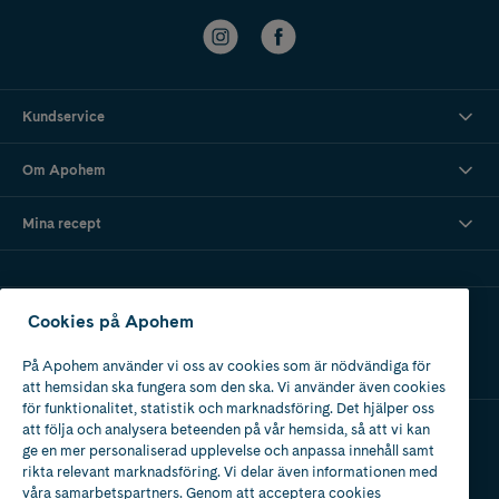
Kundservice
Om Apohem
Mina recept
Ladda ner vår app
Cookies på Apohem
På Apohem använder vi oss av cookies som är nödvändiga för
att hemsidan ska fungera som den ska. Vi använder även cookies
för funktionalitet, statistik och marknadsföring. Det hjälper oss
att följa och analysera beteenden på vår hemsida, så att vi kan
ge en mer personaliserad upplevelse och anpassa innehåll samt
Apotek med tillstånd
rikta relevant marknadsföring. Vi delar även informationen med
av Läkemedelsverket
våra samarbetspartners. Genom att acceptera cookies