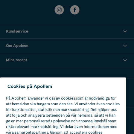
Kundservice
Om Apohem
Mina recept
Ladda ner vår app
Cookies på Apohem
På Apohem använder vi oss av cookies som är nödvändiga för
att hemsidan ska fungera som den ska. Vi använder även cookies
för funktionalitet, statistik och marknadsföring. Det hjälper oss
att följa och analysera beteenden på vår hemsida, så att vi kan
ge en mer personaliserad upplevelse och anpassa innehåll samt
Apotek med tillstånd
rikta relevant marknadsföring. Vi delar även informationen med
av Läkemedelsverket
våra samarbetspartners. Genom att acceptera cookies