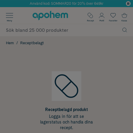
Använd kod: SOMMAR20 för 20% över 649kr
Årets Butik 2025 inom Skönhet
✓ Fri frakt
Meny
Recept
Profil
Favoriter
Kassa
✓ Rådgivning från farmaceuter & hudterapeuter
✓ Poäng på alla köp*
Hem
Receptbelagt
Receptbelagd produkt
Logga in för att se
lagerstatus och handla dina
recept.