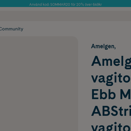
Använd kod: SOMMAR20 för 20% över 649kr
Årets Butik 2025 inom Skönhet
 frakt
✓ Rådgivning från farmaceuter & hudterapeuter
✓ Poäng på alla
Community
Amelgen,
Amelg
vagit
Ebb M
ABStri
vagito