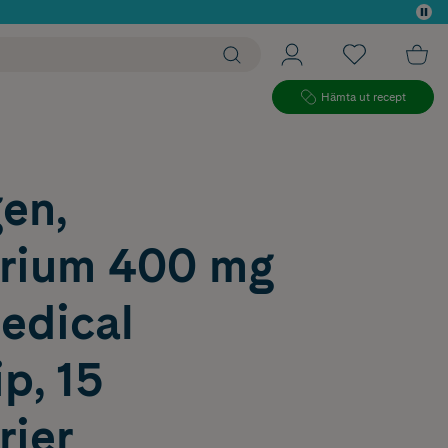
 köp*
Hämta ut recept
en,
orium 400 mg
edical
p, 15
rier