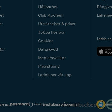
s
Hållbarhet
Rådgivn
het
Club Apohem
Läkeme
er
Utmärkelser & priser
Jobba hos oss
Ladda ne
Cookies
gor
Dataskydd
Medlemsvillkor
Prissättning
Ladda ner vår app