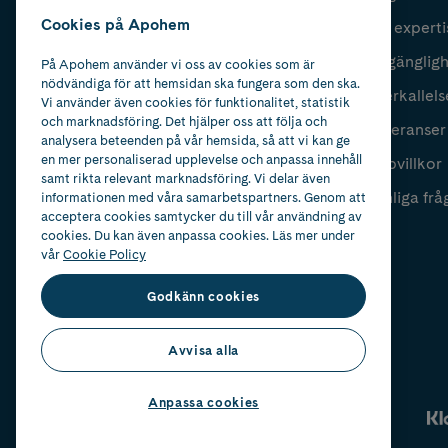
Cookies på Apohem
Vår experti
Fyll i mailadress
Skicka
Tillgänglig
På Apohem använder vi oss av cookies som är
nödvändiga för att hemsidan ska fungera som den ska.
Återkallels
Vi använder även cookies för funktionalitet, statistik
och marknadsföring. Det hjälper oss att följa och
Leveranser
analysera beteenden på vår hemsida, så att vi kan ge
en mer personaliserad upplevelse och anpassa innehåll
Köpvillkor
samt rikta relevant marknadsföring. Vi delar även
Vanliga frå
informationen med våra samarbetspartners. Genom att
acceptera cookies samtycker du till vår användning av
cookies. Du kan även anpassa cookies. Läs mer under
vår
Cookie Policy
Godkänn cookies
Avvisa alla
Anpassa cookies