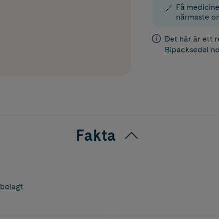
Få medicinen
närmaste o
Det här är ett 
Bipacksedel
no
Fakta
belagt