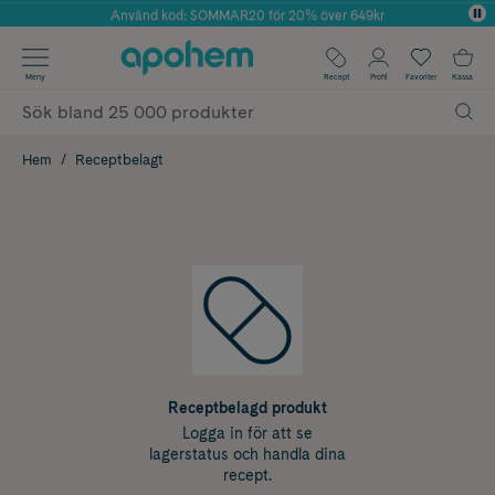
Använd kod: SOMMAR20 för 20% över 649kr
Årets Butik 2025 inom Skönhet
✓ Fri frakt
Meny
Recept
Profil
Favoriter
Kassa
✓ Rådgivning från farmaceuter & hudterapeuter
✓ Poäng på alla köp*
Hem
Receptbelagt
Receptbelagd produkt
Logga in för att se
lagerstatus och handla dina
recept.