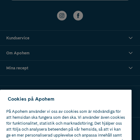
Kundservice
Om Apohem
Mina recept
Ladda ner vår app
Cookies på Apohem
På Apohem använder vi oss av cookies som är nödvändiga för
att hemsidan ska fungera som den ska. Vi använder även cookies
för funktionalitet, statistik och marknadsföring. Det hjälper oss
att följa och analysera beteenden på vår hemsida, så att vi kan
Apotek med tillstånd
ge en mer personaliserad upplevelse och anpassa innehåll samt
av Läkemedelsverket