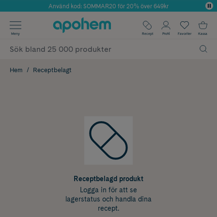
Använd kod: SOMMAR20 för 20% över 649kr
Årets Butik 2025 inom Skönhet
✓ Fri frakt
Meny
Recept
Profil
Favoriter
Kassa
✓ Rådgivning från farmaceuter & hudterapeuter
✓ Poäng på alla köp*
Hem
Receptbelagt
Receptbelagd produkt
Logga in för att se
lagerstatus och handla dina
recept.