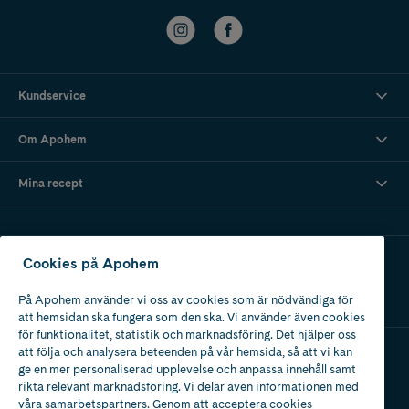
Kundservice
Om Apohem
Mina recept
Ladda ner vår app
Cookies på Apohem
På Apohem använder vi oss av cookies som är nödvändiga för
att hemsidan ska fungera som den ska. Vi använder även cookies
för funktionalitet, statistik och marknadsföring. Det hjälper oss
att följa och analysera beteenden på vår hemsida, så att vi kan
ge en mer personaliserad upplevelse och anpassa innehåll samt
Apotek med tillstånd
rikta relevant marknadsföring. Vi delar även informationen med
av Läkemedelsverket
våra samarbetspartners. Genom att acceptera cookies