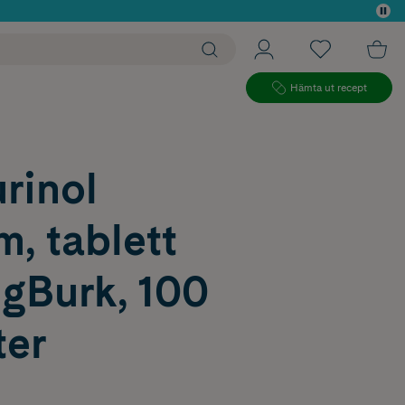
 köp*
Hämta ut recept
rinol
m, tablett
gBurk, 100
ter