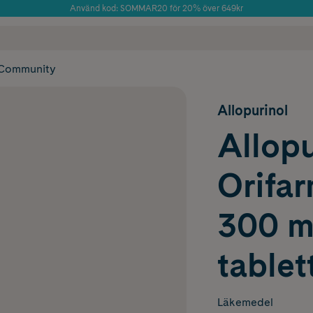
Använd kod: SOMMAR20 för 20% över 649kr
Årets Butik 2025 inom Skönhet
 frakt
✓ Rådgivning från farmaceuter & hudterapeuter
✓ Poäng på alla
Community
Allopurinol
Allopu
Orifar
300 m
tablet
Läkemedel