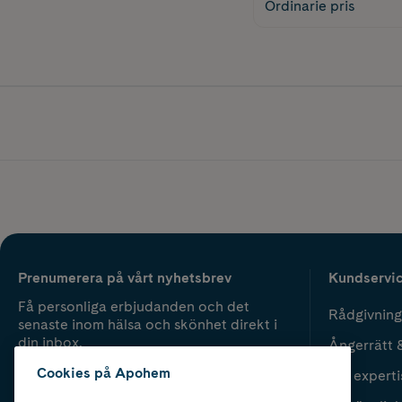
Ordinarie pris
Prenumerera på vårt nyhetsbrev
Kundservi
Få personliga erbjudanden och det
Rådgivning
senaste inom hälsa och skönhet direkt i
din inbox.
Ångerrätt 
Cookies på Apohem
Vår experti
Fyll i mailadress
Skicka