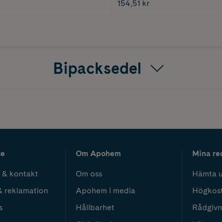
154,51 kr
Bipacksedel
ce
Om Apohem
Mina re
 & kontakt
Om oss
Hämta u
& reklamation
Apohem i media
Högkos
s
Hållbarhet
Rådgivn