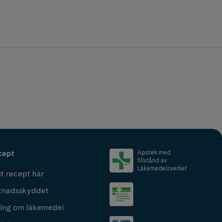
cept
Apotek med
tillstånd av
Läkemedelsverket
t recept här
tnadsskyddet
ing om läkemedel