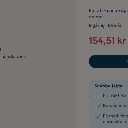
För att kunna köpa
recept.
Ingår ej i förmån
154,51 kr
t
h handla dina
Snabba fakta
Fri frakt fö
Betala enke
Få medicinen
närmaste o