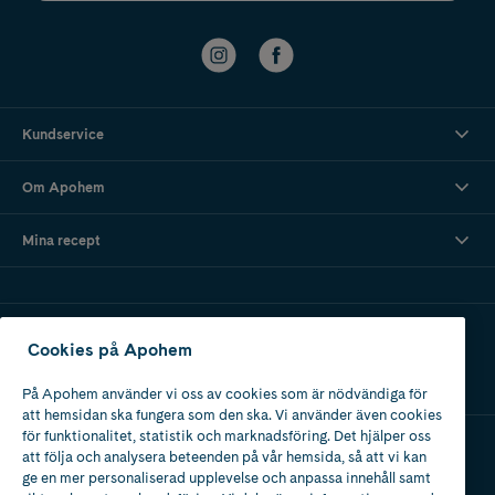
Kundservice
Om Apohem
Mina recept
Ladda ner vår app
Cookies på Apohem
På Apohem använder vi oss av cookies som är nödvändiga för
att hemsidan ska fungera som den ska. Vi använder även cookies
för funktionalitet, statistik och marknadsföring. Det hjälper oss
att följa och analysera beteenden på vår hemsida, så att vi kan
Apotek med tillstånd
ge en mer personaliserad upplevelse och anpassa innehåll samt
av Läkemedelsverket