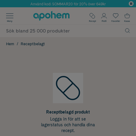
Använd kod: SOMMAR20 för 20% över 649kr
Årets Butik 2025 inom Skönhet
✓ Fri frakt
Meny
Recept
Profil
Favoriter
Kassa
✓ Rådgivning från farmaceuter & hudterapeuter
✓ Poäng på alla köp*
Hem
Receptbelagt
Receptbelagd produkt
Logga in för att se
lagerstatus och handla dina
recept.