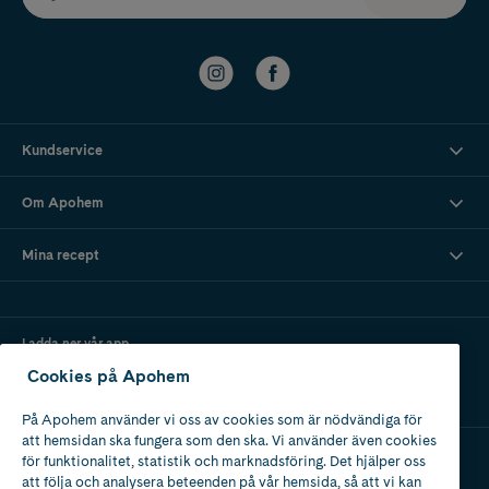
Kundservice
Om Apohem
Mina recept
Ladda ner vår app
Cookies på Apohem
På Apohem använder vi oss av cookies som är nödvändiga för
att hemsidan ska fungera som den ska. Vi använder även cookies
för funktionalitet, statistik och marknadsföring. Det hjälper oss
att följa och analysera beteenden på vår hemsida, så att vi kan
Apotek med tillstånd