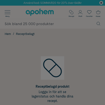
Använd kod: SOMMAR20 för 20% över 649kr
Årets Butik 2025 inom Skönhet
✓ Fri frakt
Meny
Recept
Profil
Favoriter
Kassa
✓ Rådgivning från farmaceuter & hudterapeuter
✓ Poäng på alla köp*
Hem
Receptbelagt
Receptbelagd produkt
Logga in för att se
lagerstatus och handla dina
recept.