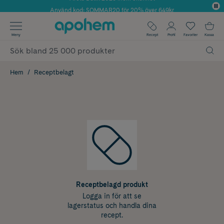
Använd kod: SOMMAR20 för 20% över 649kr
✓ Fri frakt
Meny
Recept
Profil
Favoriter
Kassa
✓ Rådgivning från farmaceuter & hudterapeuter
✓ Poäng på alla köp*
Hem
Receptbelagt
Receptbelagd produkt
Logga in för att se
lagerstatus och handla dina
recept.