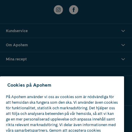
Kundservice
Om Apohem
Mina recept
Ladda ner vår app
Cookies på Apohem
På Apohem använder vi oss av cookies som är nödvändiga för
att hemsidan ska fungera som den ska. Vi använder även cookies
för funktionalitet, statistik och marknadsföring. Det hjälper oss
att följa och analysera beteenden på vår hemsida, så att vi kan
ge en mer personaliserad upplevelse och anpassa innehåll samt
Apotek med tillstånd
rikta relevant marknadsföring. Vi delar även informationen med
av Läkemedelsverket
våra samarbetspartners. Genom att acceptera cookies