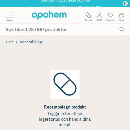
Använd kod: SOMMAR20 för 20% över 649kr
✓ Fri frakt
Meny
Recept
Profil
Favoriter
Kassa
✓ Rådgivning från farmaceuter & hudterapeuter
✓ Poäng på alla köp*
Hem
Receptbelagt
Receptbelagd produkt
Logga in för att se
lagerstatus och handla dina
recept.