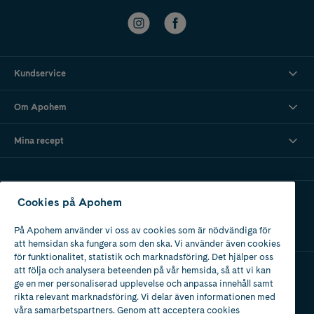
Kundservice
Om Apohem
Mina recept
Ladda ner vår app
Cookies på Apohem
På Apohem använder vi oss av cookies som är nödvändiga för
att hemsidan ska fungera som den ska. Vi använder även cookies
för funktionalitet, statistik och marknadsföring. Det hjälper oss
att följa och analysera beteenden på vår hemsida, så att vi kan
ge en mer personaliserad upplevelse och anpassa innehåll samt
Apotek med tillstånd
rikta relevant marknadsföring. Vi delar även informationen med
av Läkemedelsverket
våra samarbetspartners. Genom att acceptera cookies