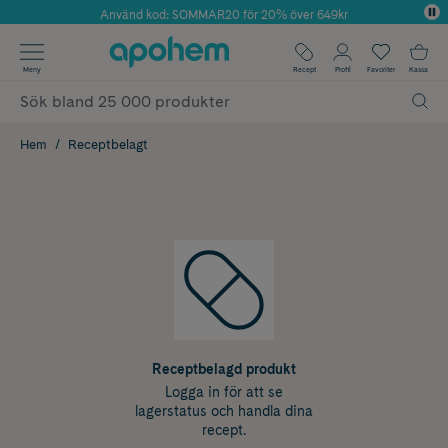
Använd kod: SOMMAR20 för 20% över 649kr
Årets Butik 2025 inom Skönhet
✓ Fri frakt
Meny
Recept
Profil
Favoriter
Kassa
✓ Rådgivning från farmaceuter & hudterapeuter
✓ Poäng på alla köp*
Hem
Receptbelagt
Receptbelagd produkt
Logga in för att se
lagerstatus och handla dina
recept.