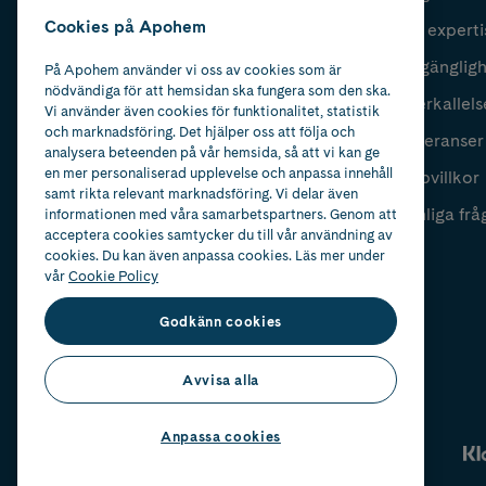
Cookies på Apohem
Vår experti
Fyll i mailadress
Skicka
Tillgänglig
På Apohem använder vi oss av cookies som är
nödvändiga för att hemsidan ska fungera som den ska.
Återkallels
Vi använder även cookies för funktionalitet, statistik
och marknadsföring. Det hjälper oss att följa och
Leveranser
analysera beteenden på vår hemsida, så att vi kan ge
en mer personaliserad upplevelse och anpassa innehåll
Köpvillkor
samt rikta relevant marknadsföring. Vi delar även
Vanliga frå
informationen med våra samarbetspartners. Genom att
acceptera cookies samtycker du till vår användning av
cookies. Du kan även anpassa cookies. Läs mer under
vår
Cookie Policy
Godkänn cookies
Avvisa alla
Anpassa cookies