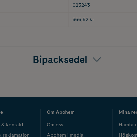
025243
366,52 kr
Bipacksedel
ce
Om Apohem
Mina re
 & kontakt
Om oss
Hämta u
& reklamation
Apohem i media
Högkos