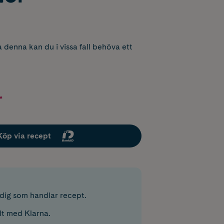
 denna kan du i vissa fall behöva ett
r
Köp via recept
r dig som handlar recept.
lt med Klarna.