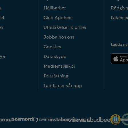
s
Hållbarhet
Rådgivn
het
Club Apohem
Läkeme
er
Utmärkelser & priser
Jobba hos oss
Ladda ne
Cookies
gor
Dataskydd
Medlemsvillkor
Prissättning
Ladda ner vår app