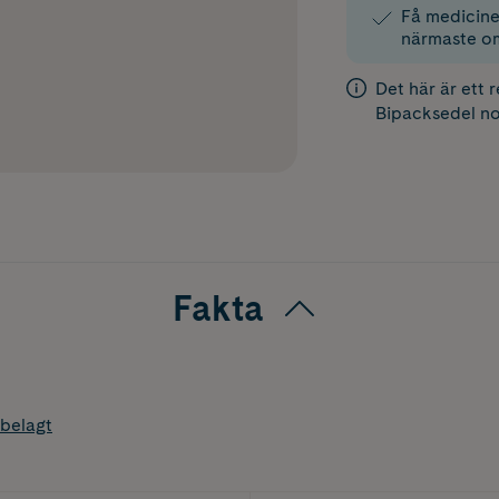
Få medicinen
närmaste o
Det här är ett 
Bipacksedel
no
Fakta
belagt