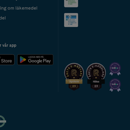
ing om läkemedel
del
r vår app
2024