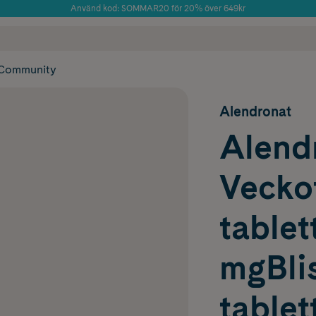
Använd kod: SOMMAR20 för 20% över 649kr
Årets Butik 2025 inom Skönhet
 frakt
✓ Rådgivning från farmaceuter & hudterapeuter
✓ Poäng på alla
Community
Alendronat
Alend
Veckot
tablet
mgBlis
tablet