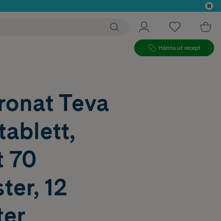
 köp*
Hämta ut recept
ronat Teva
ablett,
t 70
ter, 12
ter