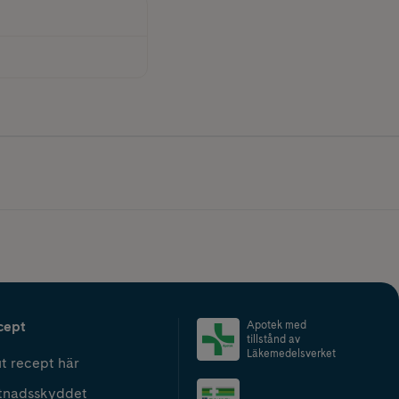
cept
Apotek med
tillstånd av
Läkemedelsverket
t recept här
tnadsskyddet