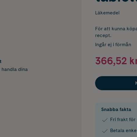
Läkemedel
För att kunna köpa
recept.
Ingår ej i förmån
366,52 k
t
h handla dina
Snabba fakta
Fri frakt fö
Betala enke