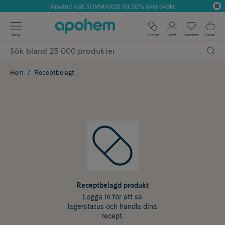
Använd kod: SOMMAR20 för 20% över 649kr
Årets Butik 2025 inom Skönhet
✓ Fri frakt
Meny
Recept
Profil
Favoriter
Kassa
✓ Rådgivning från farmaceuter & hudterapeuter
✓ Poäng på alla köp*
Hem
Receptbelagt
Receptbelagd produkt
Logga in för att se
lagerstatus och handla dina
recept.