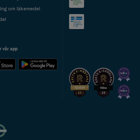
ing om läkemedel
del
r vår app
2024