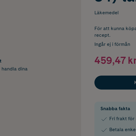
Läkemedel
För att kunna köpa
recept.
Ingår ej i förmån
459,47 k
t
h handla dina
Snabba fakta
Fri frakt fö
Betala enke