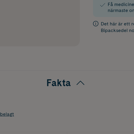
Få medicinen
närmaste o
Det här är ett 
Bipacksedel
no
Fakta
belagt