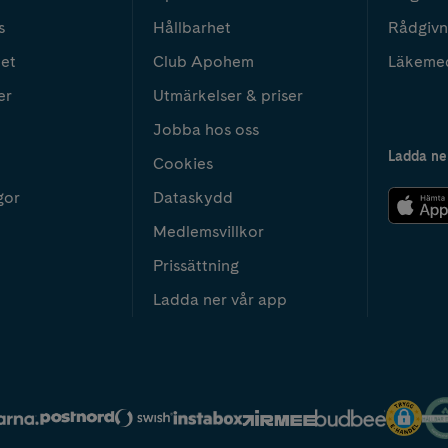
s
Hållbarhet
Rådgivn
het
Club Apohem
Läkeme
er
Utmärkelser & priser
Jobba hos oss
Ladda ne
Cookies
gor
Dataskydd
Medlemsvillkor
Prissättning
Ladda ner vår app