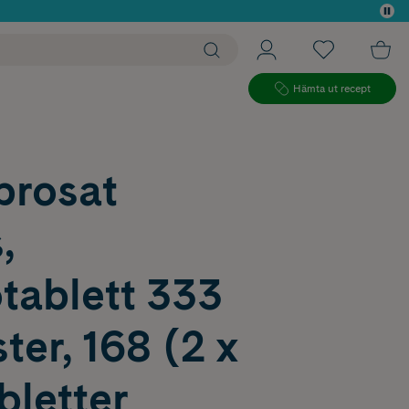
 köp*
Hämta ut recept
rosat
,
tablett 333
ter, 168 (2 x
bletter