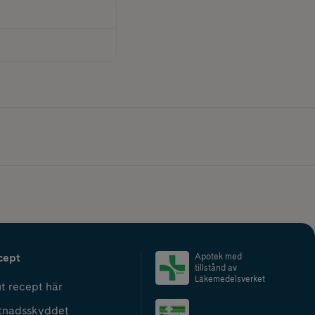
cept
Apotek med
tillstånd av
Läkemedelsverket
t recept här
tnadsskyddet