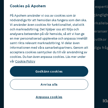
Cookies på Apohem
Vår experti
Fyll i mailadress
Skicka
Tillgänglig
På Apohem använder vi oss av cookies som är
nödvändiga för att hemsidan ska fungera som den ska.
Återkallels
Vi använder även cookies för funktionalitet, statistik
och marknadsföring. Det hjälper oss att följa och
Leveranser
analysera beteenden på vår hemsida, så att vi kan ge
en mer personaliserad upplevelse och anpassa innehåll
Köpvillkor
samt rikta relevant marknadsföring. Vi delar även
Vanliga frå
informationen med våra samarbetspartners. Genom att
acceptera cookies samtycker du till vår användning av
cookies. Du kan även anpassa cookies. Läs mer under
vår
Cookie Policy
Godkänn cookies
Avvisa alla
Anpassa cookies