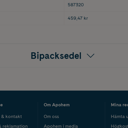
587320
459,47 kr
Bipacksedel
ce
Om Apohem
Mina re
 & kontakt
Om oss
Hämta u
& reklamation
Apohem i media
Högkos