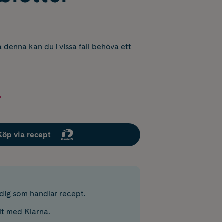
 denna kan du i vissa fall behöva ett
r
Köp via recept
r dig som handlar recept.
lt med Klarna.