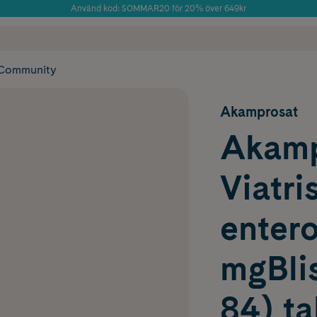
Använd kod: SOMMAR20 för 20% över 649kr
Årets Butik 2025 inom Skönhet
 frakt
✓ Rådgivning från farmaceuter & hudterapeuter
✓ Poäng på alla
Community
Akamprosat
Akamp
Viatris
entero
mgBlis
84) ta