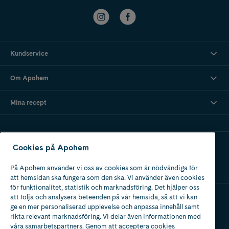
Kundservice
Om Apohem
Mina recept
Ladda ner vår app
Cookies på Apohem
På Apohem använder vi oss av cookies som är nödvändiga för
att hemsidan ska fungera som den ska. Vi använder även cookies
för funktionalitet, statistik och marknadsföring. Det hjälper oss
att följa och analysera beteenden på vår hemsida, så att vi kan
ge en mer personaliserad upplevelse och anpassa innehåll samt
Apotek med tillstånd
rikta relevant marknadsföring. Vi delar även informationen med
av Läkemedelsverket
våra samarbetspartners. Genom att acceptera cookies