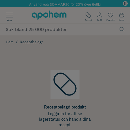
Använd kod: SOMMAR20 för 20% över 649kr
Årets Butik 2025 inom Skönhet
✓ Fri frakt
Meny
Recept
Profil
Favoriter
Kassa
✓ Rådgivning från farmaceuter & hudterapeuter
✓ Poäng på alla köp*
Hem
Receptbelagt
Receptbelagd produkt
Logga in för att se
lagerstatus och handla dina
recept.