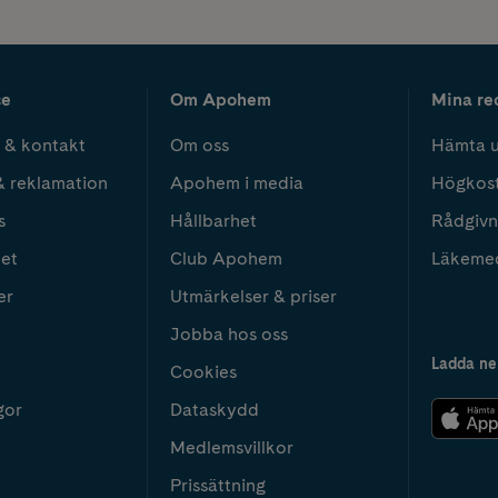
ce
Om Apohem
Mina re
 & kontakt
Om oss
Hämta u
& reklamation
Apohem i media
Högkos
s
Hållbarhet
Rådgivn
het
Club Apohem
Läkeme
er
Utmärkelser & priser
Jobba hos oss
Ladda ne
Cookies
gor
Dataskydd
Medlemsvillkor
Prissättning