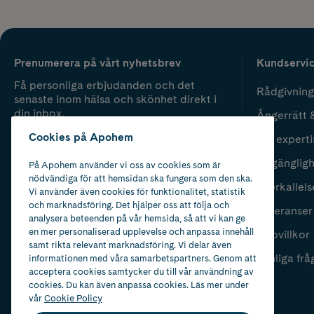
Prenumerera på vårt nyhetsbrev
Kundservi
Få personliga erbjudanden och det
Rådgivning
senaste inom hälsa och skönhet direkt i
din inbox.
Ångerrätt 
Cookies på Apohem
Vår experti
Fyll i mailadress
Skicka
Tillgänglig
På Apohem använder vi oss av cookies som är
nödvändiga för att hemsidan ska fungera som den ska.
Återkallels
Vi använder även cookies för funktionalitet, statistik
och marknadsföring. Det hjälper oss att följa och
Leveranser
analysera beteenden på vår hemsida, så att vi kan ge
en mer personaliserad upplevelse och anpassa innehåll
Köpvillkor
samt rikta relevant marknadsföring. Vi delar även
Vanliga frå
informationen med våra samarbetspartners. Genom att
acceptera cookies samtycker du till vår användning av
cookies. Du kan även anpassa cookies. Läs mer under
vår
Cookie Policy