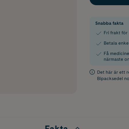
Snabba fakta
Fri frakt fö
Betala enke
Få medicinen
närmaste o
Det här är ett 
Bipacksedel
no
Fakta