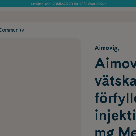
Använd kod: SOMMAR20 för 20% över 649kr
Årets Butik 2025 inom Skönhet
 frakt
✓ Rådgivning från farmaceuter & hudterapeuter
✓ Poäng på alla
Community
Aimovig,
Aimovi
vätska
förfyl
injek
mg Me