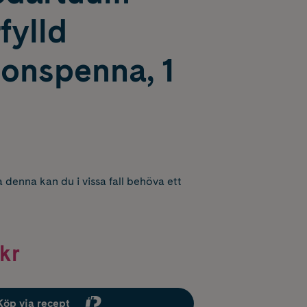
fylld
ionspenna, 1
 denna kan du i vissa fall behöva ett
kr
Köp via recept