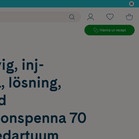
 köp*
Hämta ut recept
g, inj-
, lösning,
ld
tionspenna 70
dartuum