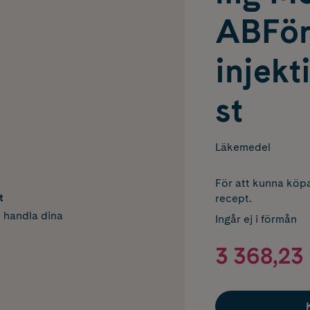
ABFör
injekt
st
Läkemedel
För att kunna köpa
t
recept.
h handla dina
Ingår ej i förmån
3 368,23 