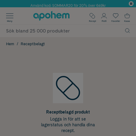
Använd kod: SOMMAR20 för 20% över 649kr
Årets Butik 2025 inom Skönhet
✓ Fri frakt
Meny
Recept
Profil
Favoriter
Kassa
✓ Rådgivning från farmaceuter & hudterapeuter
✓ Poäng på alla köp*
Hem
Receptbelagt
Receptbelagd produkt
Logga in för att se
lagerstatus och handla dina
recept.