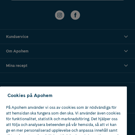
Kundservice
Om Apohem
Mina recept
Ladda ner vår app
Cookies på Apohem
På Apohem använder vi oss av cookies som är nödvändiga för
att hemsidan ska fungera som den ska. Vi använder även cookies
för funktionalitet, statistik och marknadsföring. Det hjälper oss
att följa och analysera beteenden på vår hemsida, så att vi kan
Apotek med tillstånd
ge en mer personaliserad upplevelse och anpassa innehåll samt
av Läkemedelsverket