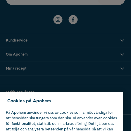
Kundservice
Om Apohem
Mina recept
Ladda ner vår app
Cookies på Apohem
På Apohem använder vi oss av cookies som är nödvändiga för
att hemsidan ska fungera som den ska. Vi använder även cookies
för funktionalitet, statistik och marknadsföring. Det hjälper oss
att följa och analysera beteenden på vår hemsida, så att vi kan
Apotek med tillstånd