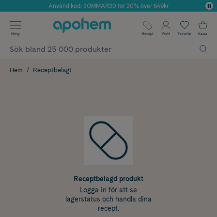
Använd kod: SOMMAR20 för 20% över 649kr
Årets Butik 2025 inom Skönhet
✓ Fri frakt
Meny
Recept
Profil
Favoriter
Kassa
✓ Rådgivning från farmaceuter & hudterapeuter
✓ Poäng på alla köp*
Hem
Receptbelagt
Receptbelagd produkt
Logga in för att se
lagerstatus och handla dina
recept.