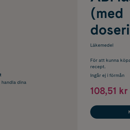
(med
doser
Läkemedel
För att kunna köpa
recept.
t
Ingår ej i förmån
h handla dina
108,51 kr