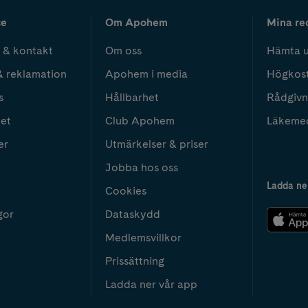
ce
Om Apohem
Mina re
 & kontakt
Om oss
Hämta u
& reklamation
Apohem i media
Högkos
s
Hållbarhet
Rådgivn
het
Club Apohem
Läkeme
er
Utmärkelser & priser
Jobba hos oss
Ladda ne
Cookies
gor
Dataskydd
Medlemsvillkor
Prissättning
Ladda ner vår app