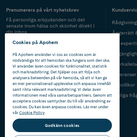
Prenumerera på vårt nyhetsbrev
Kundservi
Få personliga erbjudanden och det
Rådgivning
senaste inom hälsa och skönhet direkt i
din inbox.
Ångerrätt 
Cookies på Apohem
Vår experti
Fyll i mailadress
Skicka
Tillgänglig
På Apohem använder vi oss av cookies som är
nödvändiga för att hemsidan ska fungera som den ska.
Återkallels
Vi använder även cookies för funktionalitet, statistik
och marknadsföring. Det hjälper oss att följa och
Leveranser
analysera beteenden på vår hemsida, så att vi kan ge
en mer personaliserad upplevelse och anpassa innehåll
Köpvillkor
samt rikta relevant marknadsföring. Vi delar även
Vanliga frå
informationen med våra samarbetspartners. Genom att
acceptera cookies samtycker du till vår användning av
cookies. Du kan även anpassa cookies. Läs mer under
vår
Cookie Policy
Godkänn cookies