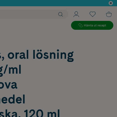
 köp*
Hämta ut recept
, oral lösning
g/ml
ova
edel
ska, 120 ml