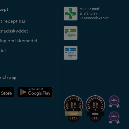
cept
Apotek med
tillstånd av
Läkemedelsverket
t recept här
tnadsskyddet
ing om läkemedel
del
r vår app
2024