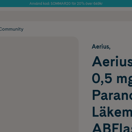
Använd kod: SOMMAR20 för 20% över 649kr
Årets Butik 2025 inom Skönhet
 frakt
✓ Rådgivning från farmaceuter & hudterapeuter
✓ Poäng på alla
Community
Aerius,
Aerius
0,5 m
Paran
Läkem
ABFla