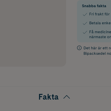
Snabba fakta
Fri frakt fö
Betala enke
Få medicinen
närmaste o
Det här är ett 
Bipacksedel
no
Fakta