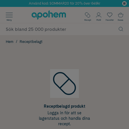
Använd kod: SOMMAR20 för 20% över 649kr
Årets Butik 2025 inom Skönhet
✓ Fri frakt
Meny
Recept
Profil
Favoriter
Kassa
✓ Rådgivning från farmaceuter & hudterapeuter
✓ Poäng på alla köp*
Hem
Receptbelagt
Receptbelagd produkt
Logga in för att se
lagerstatus och handla dina
recept.