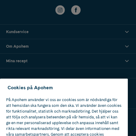
Kundservice
Om Apohem
Mina recept
Ladda ner vår app
Cookies på Apohem
På Apohem använder vi oss av cookies som är nödvändiga för
att hemsidan ska fungera som den ska. Vi använder även cookies
för funktionalitet, statistik och marknadsföring. Det hjälper oss
att följa och analysera beteenden på vår hemsida, så att vi kan
ge en mer personaliserad upplevelse och anpassa innehåll samt
Apotek med tillstånd
rikta relevant marknadsföring. Vi delar även informationen med
av Läkemedelsverket
våra samarbetspartners. Genom att acceptera cookies