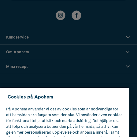
Kundservice
Om Apohem
Mina recept
Ladda ner vår app
Cookies på Apohem
På Apohem använder vi oss av cookies som är nödvändiga för
att hemsidan ska fungera som den ska. Vi använder även cookies
för funktionalitet, statistik och marknadsföring. Det hjälper oss
att följa och analysera beteenden på vår hemsida, så att vi kan
Apotek med tillstånd
ge en mer personaliserad upplevelse och anpassa innehåll samt
av Läkemedelsverket