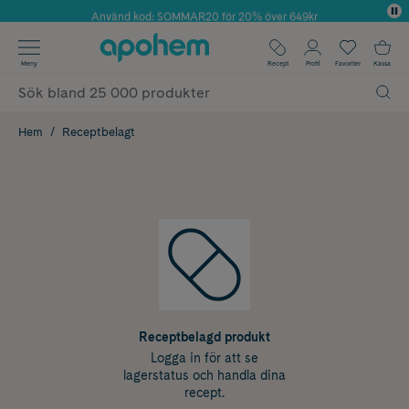
Använd kod: SOMMAR20 för 20% över 649kr
✓ Fri frakt
Meny
Recept
Profil
Favoriter
Kassa
✓ Rådgivning från farmaceuter & hudterapeuter
✓ Poäng på alla köp*
Hem
Receptbelagt
Receptbelagd produkt
Logga in för att se
lagerstatus och handla dina
recept.