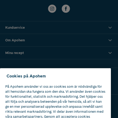
Kundservice
Om Apohem
Mina recept
Ladda ner vår app
Cookies på Apohem
På Apohem använder vi oss av cookies som är nödvändiga för
att hemsidan ska fungera som den ska. Vi använder även cookies
för funktionalitet, statistik och marknadsföring. Det hjälper oss
att följa och analysera beteenden på vår hemsida, så att vi kan
ge en mer personaliserad upplevelse och anpassa innehåll samt
Apotek med tillstånd
rikta relevant marknadsföring. Vi delar även informationen med
av Läkemedelsverket
våra samarbetspartners. Genom att acceptera cookies