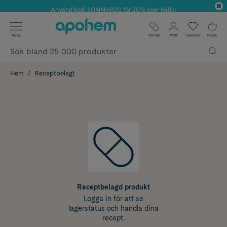
Använd kod: SOMMAR20 för 20% över 649kr
✓ Fri frakt
Meny
Recept
Profil
Favoriter
Kassa
✓ Rådgivning från farmaceuter & hudterapeuter
✓ Poäng på alla köp*
Hem
Receptbelagt
Receptbelagd produkt
Logga in för att se
lagerstatus och handla dina
recept.