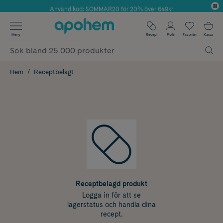
Använd kod: SOMMAR20 för 20% över 649kr
Årets Butik 2025 inom Skönhet
✓ Fri frakt
Meny
Recept
Profil
Favoriter
Kassa
✓ Rådgivning från farmaceuter & hudterapeuter
✓ Poäng på alla köp*
Hem
Receptbelagt
Receptbelagd produkt
Logga in för att se
lagerstatus och handla dina
recept.