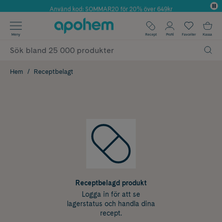
Använd kod: SOMMAR20 för 20% över 649kr
Årets Butik 2025 inom Skönhet
✓ Fri frakt
Meny
Recept
Profil
Favoriter
Kassa
✓ Rådgivning från farmaceuter & hudterapeuter
✓ Poäng på alla köp*
Hem
Receptbelagt
Receptbelagd produkt
Logga in för att se
lagerstatus och handla dina
recept.