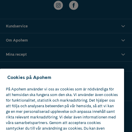
Kundservice
Om Apohem
Mina recept
Cookies på Apohem
Ladda ner vår app
På Apohem använder vi oss av cookies som är nödvändiga för
att hemsidan ska fungera som den ska. Vi använder även cookies
för funktionalitet, statistik och marknadsföring. Det hjälper oss
att följa och analysera beteenden på vår hemsida, så att vi kan
ge en mer personaliserad upplevelse och anpassa innehåll samt
Apotek med tillstånd
rikta relevant marknadsföring. Vi delar även informationen med
av Läkemedelsverket
våra samarbetspartners. Genom att acceptera cookies
samtycker du till vår användning av cookies. Du kan även