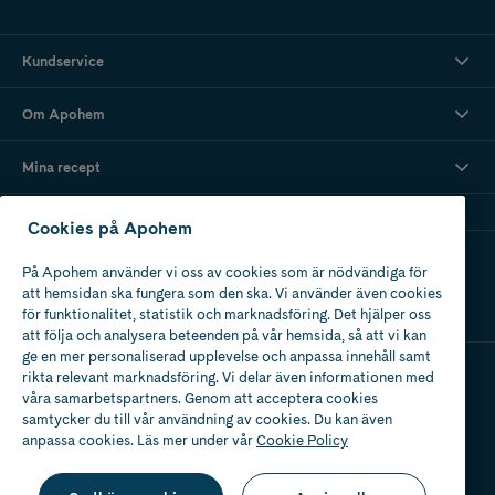
Kundservice
Om Apohem
Mina recept
Cookies på Apohem
Ladda ner vår app
På Apohem använder vi oss av cookies som är nödvändiga för
att hemsidan ska fungera som den ska. Vi använder även cookies
för funktionalitet, statistik och marknadsföring. Det hjälper oss
att följa och analysera beteenden på vår hemsida, så att vi kan
ge en mer personaliserad upplevelse och anpassa innehåll samt
rikta relevant marknadsföring. Vi delar även informationen med
våra samarbetspartners. Genom att acceptera cookies
Apotek med tillstånd
av Läkemedelsverket
samtycker du till vår användning av cookies. Du kan även
anpassa cookies. Läs mer under vår
Cookie Policy