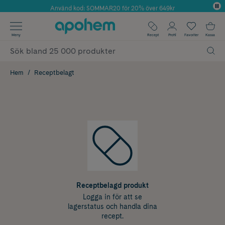
Använd kod: SOMMAR20 för 20% över 649kr
Årets Butik 2025 inom Skönhet
✓ Fri frakt
Meny
Recept
Profil
Favoriter
Kassa
✓ Rådgivning från farmaceuter & hudterapeuter
✓ Poäng på alla köp*
Hem
Receptbelagt
Receptbelagd produkt
Logga in för att se
lagerstatus och handla dina
recept.