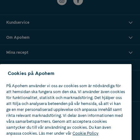
Kundservice
Om Apohem
Mina recept
Cookies på Apohem
Ladda ner vår app
På Apohem använder vi oss av cookies som är nödvändiga för
att hemsidan ska fungera som den ska. Vi använder även cookies
för funktionalitet, statistik och marknadsföring. Det hjälper oss
att följa och analysera beteenden på vår hemsida, så att vi kan
ge en mer personaliserad upplevelse och anpassa innehåll samt
rikta relevant marknadsföring. Vi delar även informationen med
Apotek med tillstånd
våra samarbetspartners. Genom att acceptera cookies
av Läkemedelsverket
samtycker du till vår användning av cookies. Du kan även
anpassa cookies. Läs mer under vår
Cookie Policy