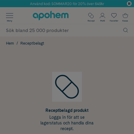
Använd kod: SOMMAR20 för 20% över 649kr
Årets Butik 2025 inom Skönhet
✓ Fri frakt
Meny
Recept
Profil
Favoriter
Kassa
✓ Rådgivning från farmaceuter & hudterapeuter
✓ Poäng på alla köp*
Hem
Receptbelagt
Receptbelagd produkt
Logga in för att se
lagerstatus och handla dina
recept.