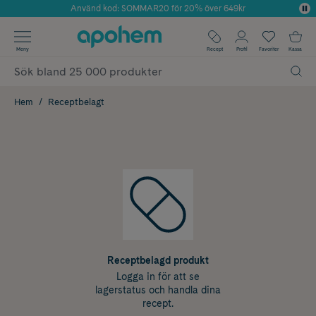
Använd kod: SOMMAR20 för 20% över 649kr
Årets Butik 2025 inom Skönhet
✓ Fri frakt
Meny
Recept
Profil
Favoriter
Kassa
✓ Rådgivning från farmaceuter & hudterapeuter
✓ Poäng på alla köp*
Hem
Receptbelagt
Receptbelagd produkt
Logga in för att se
lagerstatus och handla dina
recept.