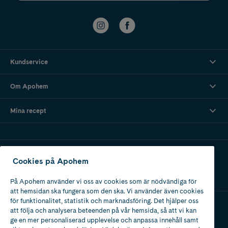
Kundservice
Om Apohem
Mina recept
Ladda ner vår app
Cookies på Apohem
På Apohem använder vi oss av cookies som är nödvändiga för
att hemsidan ska fungera som den ska. Vi använder även cookies
för funktionalitet, statistik och marknadsföring. Det hjälper oss
att följa och analysera beteenden på vår hemsida, så att vi kan
Apotek med tillstånd
ge en mer personaliserad upplevelse och anpassa innehåll samt
av Läkemedelsverket