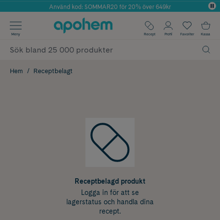
Använd kod: SOMMAR20 för 20% över 649kr
Årets Butik 2025 inom Skönhet
✓ Fri frakt
Meny
Recept
Profil
Favoriter
Kassa
✓ Rådgivning från farmaceuter & hudterapeuter
✓ Poäng på alla köp*
Hem
Receptbelagt
Receptbelagd produkt
Logga in för att se
lagerstatus och handla dina
recept.