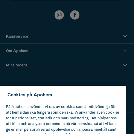
Kundservice
Om Apohem
Mina recept
Ladda ner vår app
Cookies på Apohem
På Apohem använder vi oss av cookies som är nödvändiga för
att hemsidan ska fungera som den ska. Vi använder även cookies
för funktionalitet, statistik och marknadsföring. Det hjälper oss
att följa och analysera beteenden på vår hemsida, så att vi kan
Apotek med tillstånd
ge en mer personaliserad upplevelse och anpassa innehåll samt
av Läkemedelsverket