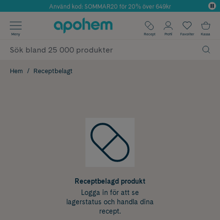
Använd kod: SOMMAR20 för 20% över 649kr
Årets Butik 2025 inom Skönhet
✓ Fri frakt
Meny
Recept
Profil
Favoriter
Kassa
✓ Rådgivning från farmaceuter & hudterapeuter
✓ Poäng på alla köp*
Hem
Receptbelagt
Receptbelagd produkt
Logga in för att se
lagerstatus och handla dina
recept.