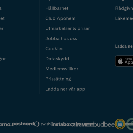
s
Hållbarhet
Rådgivn
het
Club Apohem
Läkeme
er
Utmärkelser & priser
Jobba hos oss
Ladda ne
Cookies
gor
Dataskydd
Medlemsvillkor
Prissättning
Ladda ner vår app