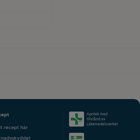
cept
Apotek med
tillstånd av
Läkemedelsverket
t recept här
tnadsskyddet