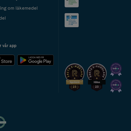
ing om läkemedel
del
r vår app
2024