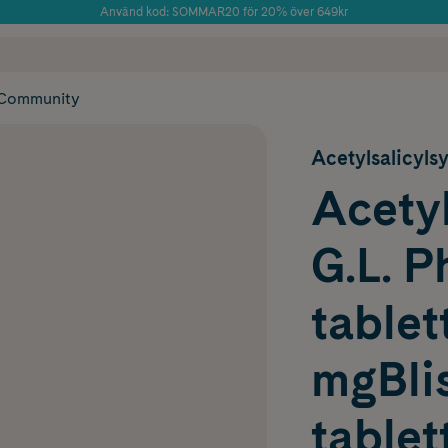
Använd kod: SOMMAR20 för 20% över 649kr
Årets Butik 2025 inom Skönhet
 frakt
✓ Rådgivning från farmaceuter & hudterapeuter
✓ Poäng på alla
Community
Acetylsalicyls
Acetyl
G.L. P
tablet
mgBlis
tablet