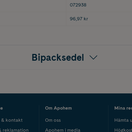
072938
96,97 kr
Bipacksedel
ce
Om Apohem
Mina re
 & kontakt
Om oss
Hämta u
& reklamation
Apohem i media
Högkos