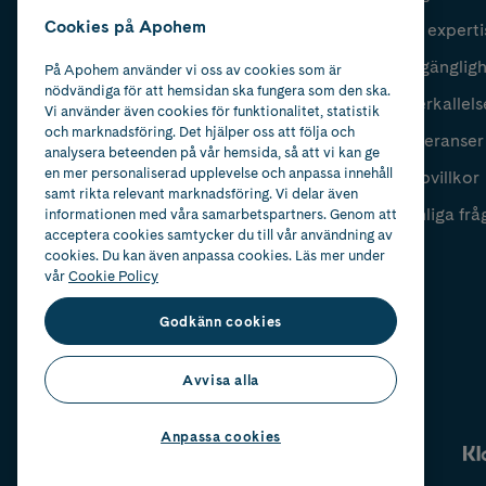
Cookies på Apohem
Vår experti
Fyll i mailadress
Skicka
Tillgänglig
På Apohem använder vi oss av cookies som är
nödvändiga för att hemsidan ska fungera som den ska.
Återkallels
Vi använder även cookies för funktionalitet, statistik
och marknadsföring. Det hjälper oss att följa och
Leveranser
analysera beteenden på vår hemsida, så att vi kan ge
en mer personaliserad upplevelse och anpassa innehåll
Köpvillkor
samt rikta relevant marknadsföring. Vi delar även
Vanliga frå
informationen med våra samarbetspartners. Genom att
acceptera cookies samtycker du till vår användning av
cookies. Du kan även anpassa cookies. Läs mer under
vår
Cookie Policy
Godkänn cookies
Avvisa alla
Anpassa cookies