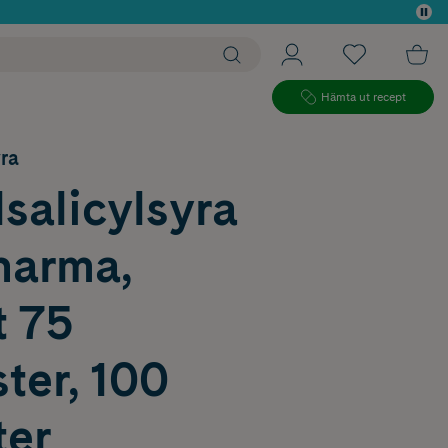
 köp*
Hämta ut recept
yra
salicylsyra
harma,
t 75
ter, 100
ter