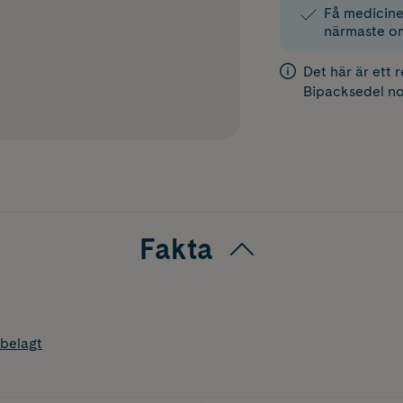
Få medicinen
närmaste o
Det här är ett 
Bipacksedel
no
Fakta
belagt