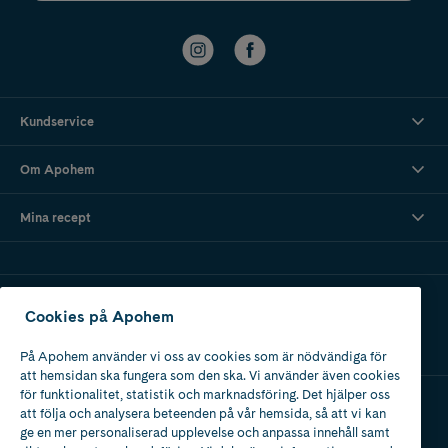
Kundservice
Om Apohem
Mina recept
Ladda ner vår app
Cookies på Apohem
På Apohem använder vi oss av cookies som är nödvändiga för
att hemsidan ska fungera som den ska. Vi använder även cookies
för funktionalitet, statistik och marknadsföring. Det hjälper oss
att följa och analysera beteenden på vår hemsida, så att vi kan
Apotek med tillstånd
ge en mer personaliserad upplevelse och anpassa innehåll samt
av Läkemedelsverket