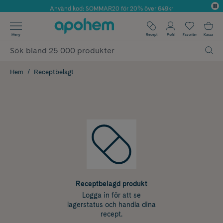
Använd kod: SOMMAR20 för 20% över 649kr
Årets Butik 2025 inom Skönhet
✓ Fri frakt
Meny
Recept
Profil
Favoriter
Kassa
✓ Rådgivning från farmaceuter & hudterapeuter
✓ Poäng på alla köp*
Hem
Receptbelagt
Receptbelagd produkt
Logga in för att se
lagerstatus och handla dina
recept.