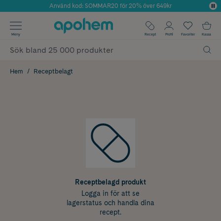
Använd kod: SOMMAR20 för 20% över 649kr
Årets Butik 2025 inom Skönhet
✓ Fri frakt
Meny
Recept
Profil
Favoriter
Kassa
✓ Rådgivning från farmaceuter & hudterapeuter
✓ Poäng på alla köp*
Hem
Receptbelagt
Receptbelagd produkt
Logga in för att se
lagerstatus och handla dina
recept.