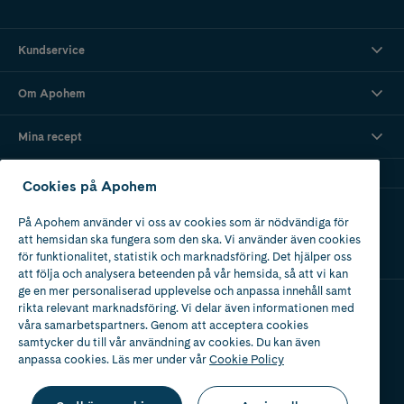
Kundservice
Om Apohem
Mina recept
Cookies på Apohem
Ladda ner vår app
På Apohem använder vi oss av cookies som är nödvändiga för
att hemsidan ska fungera som den ska. Vi använder även cookies
för funktionalitet, statistik och marknadsföring. Det hjälper oss
att följa och analysera beteenden på vår hemsida, så att vi kan
ge en mer personaliserad upplevelse och anpassa innehåll samt
rikta relevant marknadsföring. Vi delar även informationen med
våra samarbetspartners. Genom att acceptera cookies
Apotek med tillstånd
av Läkemedelsverket
samtycker du till vår användning av cookies. Du kan även
anpassa cookies. Läs mer under vår
Cookie Policy